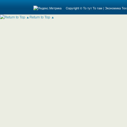
Copyright ©
То тут То там
|
Экономика
Тех
Return to Top ▲