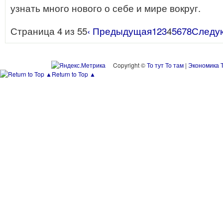
узнать много нового о себе и мире вокруг.
Страница 4 из 55
‹ Предыдущая
1
2
3
4
5
6
7
8
Следу
Copyright ©
То тут То там
|
Экономика
Return to Top ▲