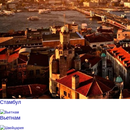
Стамбул
Вьетнам