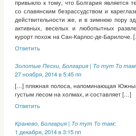
привыкло к тому, что Болгария является т
со славянским безрассудством и карегла
действительности же, и в зимнюю пору з
активных, веселых и любопытных развл
курорт похож на Сан-Карлос-де-Барилоче. 
Ответить
Золотые Пески, Болгария | То тут То там
27 ноября, 2014 в 5:45 пп
[…] пляжная полоса, напоминающая Южный
густым лесом на холмах, и составляет […]
Ответить
:
Кранево, Болгария | То тут То там
1 декабря, 2014 в 3:15 пп