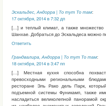
:
Эскальдес, Андорра | То тут То там
17 октября, 2014 в 7:32 дп
[…] и теплый климат, а также множество 
Шанхае. Добраться до Эскальдеса можно п
Ответить
:
Грандвалира, Андорра | То тут То там
18 октября, 2014 в 3:47 пп
[…] Местная кухня способна похваст
превосходными региональными блюдам
ресторане Эль Рако дель Парк, которы
подъемной системы Фуникамп, также им
насладиться великолепной панорамой ок
из наиболее знаменитых заведений Гра