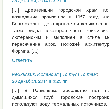
25 декабря, 2014 в 3:21 пп
[…] Древнейший городской храм Копа
возведение произошло в 1957 году, на
Боргархольт, где открывается великолепны
также видна некоторая часть Рейкьявик
лютеранским и выполнен в стиле мо
пересечение арок. Похожей архитекту
Формиа. […]
Ответить
:
Рейкьявик, Исландия | То тут То там
26 декабря, 2014 в 3:25 пп
[…] В Рейкьявике абсолютно нет п
дымящихся труб, городские построй
используют воду термальных источников,