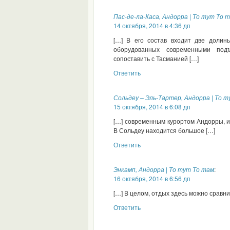
Пас-де-ла-Каса, Андорра | То тут То 
14 октября, 2014 в 4:36 дп
[…] В его состав входит две долины
оборудованных современными под
сопоставить с Тасманией […]
Ответить
Сольдеу – Эль-Тартер, Андорра | То 
15 октября, 2014 в 6:08 дп
[…] современным курортом Андорры, и
В Сольдеу находится большое […]
Ответить
Энкамп, Андорра | То тут То там
:
16 октября, 2014 в 6:56 дп
[…] В целом, отдых здесь можно сравн
Ответить