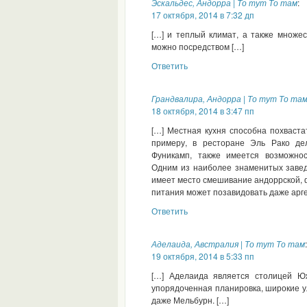
Эскальдес, Андорра | То тут То там
:
17 октября, 2014 в 7:32 дп
[…] и теплый климат, а также множес
можно посредством […]
Ответить
Грандвалира, Андорра | То тут То та
18 октября, 2014 в 3:47 пп
[…] Местная кухня способна похваст
примеру, в ресторане Эль Рако де
Фуникамп, также имеется возможнос
Одним из наиболее знаменитых завед
имеет место смешивание андоррской, 
питания может позавидовать даже арге
Ответить
Аделаида, Австралия | То тут То там
:
19 октября, 2014 в 5:33 пп
[…] Аделаида является столицей Юж
упорядоченная планировка, широкие 
даже Мельбурн. […]