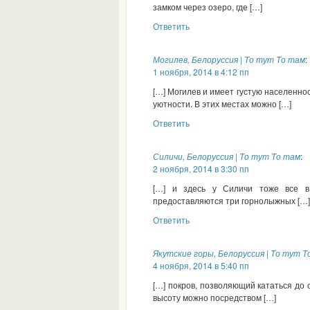
замком через озеро, где […]
Ответить
Могилев, Белоруссия | То тут То там
:
1 ноября, 2014 в 4:12 пп
[…] Могилев и имеет густую населеннос
уютности. В этих местах можно […]
Ответить
Силичи, Белоруссия | То тут То там
:
2 ноября, 2014 в 3:30 пп
[…] и здесь у Силичи тоже все в 
предоставляются три горнолыжных […]
Ответить
Якутские горы, Белоруссия | То тут Т
4 ноября, 2014 в 5:40 пп
[…] покров, позволяющий кататься до
высоту можно посредством […]