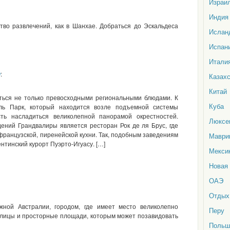
Израи
Индия
тво развлечений, как в Шанхае. Добраться до Эскальдеса
Ислан
Испан
Итали
м
:
Казах
Китай
аться не только превосходными региональными блюдами. К
Куба
ль Парк, который находится возле подъемной системы
ть насладиться великолепной панорамой окрестностей.
Люксе
ений Грандвалиры является ресторан Рок де ля Брус, где
французской, пиренейской кухни. Так, подобным заведениям
Маври
нтинский курорт Пуэрто-Игуасу. […]
Мекси
Новая
ОАЭ
Отдых
ной Австралии, городом, где имеет место великолепно
Перу
улицы и просторные площади, которым может позавидовать
Польш