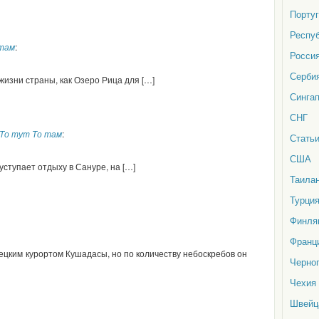
Порту
Респу
 там
:
Росси
Серби
жизни страны, как Озеро Рица для […]
Синга
СНГ
 То тут То там
:
Стать
США
 уступает отдыху в Сануре, на […]
Таила
Турци
Финля
Франц
рецким курортом Кушадасы, но по количеству небоскребов он
Черно
Чехия
Швейц