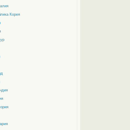
галия
блика Корея
я
я
пур
и
нд
я
ндия
ия
гория
ария