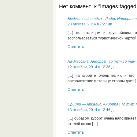
Нет коммент. к “Images tagged 
Бюджетный отдых | Лидер Интернет
23 августа, 2014 в 7:27 дп
[…] по столицам и крупнейшим го
воспользоваться туристической картой,
Ответить
Ла-Массана, Андорра | То тут То там
:
12 октября, 2014 в 12:36 дп
[…] на курорте очень велик, и его
расположение к столице страны дает [
Ответить
Ордино — Аркалис, Андорра | То тут 
13 октября, 2014 в 12:46 дп
[…] образом, курорт очень напоминает
отелей около […]
Ответить