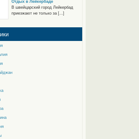
Отдых в Лейкербаде
В швейцарский город Лейкербад
приезжают не только за [...]
ики
ия
алия
ия
айджан
ка
я
ра
тина
ия
ы