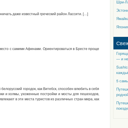
Шри-Л
Эстон
ничать даже известный греческий район Лассити. […]
Ямайк
Япони
Свеж
 место с самими Афинами. Ориентироваться в Бресте проще
Горящи
— и не
Sushic
кажды
5 самы
белорусский городок, как Витебск, способен влюбить в себя
Путеше
арки и холмы, ухоженные постройки и мосты для пешеходов,
родно
влекают в эти места туристов из различных стран мира, как
Путеше
поездк