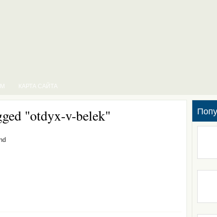
ЗМ
КАРТА САЙТА
Поп
gged "otdyx-v-belek"
nd