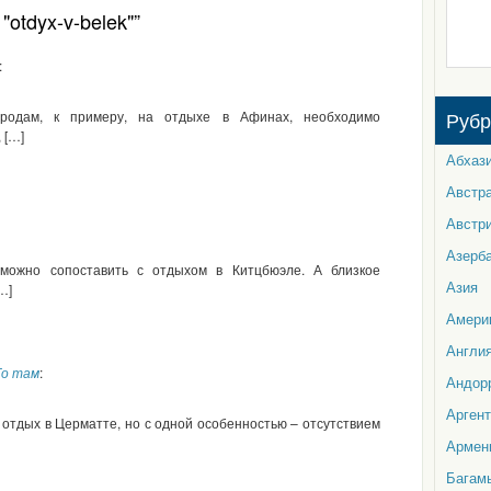
"otdyx-v-belek"”
:
родам, к примеру, на отдыхе в Афинах, необходимо
Рубр
 […]
Абхаз
Австр
Австр
Азерб
 можно сопоставить с отдыхом в Китцбюэле. А близкое
Азия
…]
Амери
Англи
То там
:
Андор
Арген
 отдых в Церматте, но с одной особенностью – отсутствием
Армен
Багам