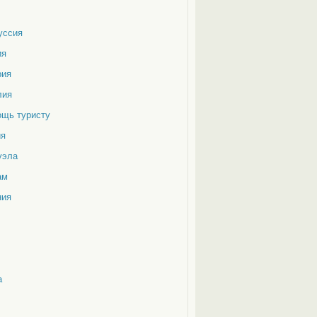
уссия
ия
рия
лия
ощь туристу
ия
уэла
ам
ния
а