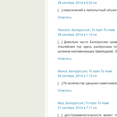
28 октября, 2014 в 5:23 пп
[…] пересечений и любопытный объект 
Ответить
Логойск, Белоруссия | То тут То там
:
29 октября, 2014 в 1:10 пп
[…] Довольно часто Белоруссию сра
Альпийских гор здесь разбросаны по
целиком напоминающее Швейцарию. Это
Ответить
Минск, Белоруссия | То тут То там
:
30 октября, 2014 в 1:13 пп
[…] По количеству здешних памятников
Ответить
Мир, Белоруссия | То тут То там
:
31 октября, 2014 в 7:11 пп
[…] достопримечательности может 