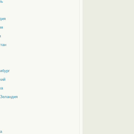
ль
дия
ия
я
стан
мбург
кий
ка
 Зеландия
а