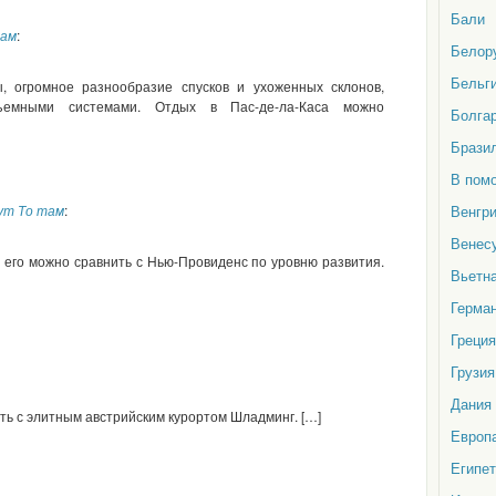
Бали
там
:
Белор
Бельг
, огромное разнообразие спусков и ухоженных склонов,
ъемными системами. Отдых в Пас-де-ла-Каса можно
Болга
Брази
В пом
тут То там
:
Венгр
Венес
 его можно сравнить с Нью-Провиденс по уровню развития.
Вьетн
Герма
Греция
Грузия
Дания
ить с элитным австрийским курортом Шладминг. […]
Европ
Египет