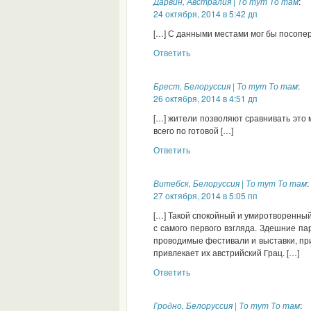
Дарвин, Австралия | То тут То там
:
24 октября, 2014 в 5:42 дп
[…] С данными местами мог бы посопер
Ответить
Брест, Белоруссия | То тут То там
:
26 октября, 2014 в 4:51 дп
[…] жители позволяют сравнивать это
всего по готовой […]
Ответить
Витебск, Белоруссия | То тут То там
:
27 октября, 2014 в 5:05 пп
[…] Такой спокойный и умиротворенный 
с самого первого взгляда. Здешние п
проводимые фестивали и выставки, при
привлекает их австрийский Грац. […]
Ответить
Гродно, Белоруссия | То тут То там
: