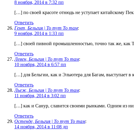
8 ноября, 2014 в 7:32 пп
[…] по своей красоте отнюдь не уступает китайскому Пек
Ответить
Гент, Бельгия | То тут То там
:
9 ноября, 2014 в 1:33 пп
[…] своей пивной промышленностью, точно так же, как 
Ответить
Левен, Бельгия | То тут То там
:
10 ноября, 2014 в 6:57 пп
[…] для Бельгии, как и Эльютера для Багам, выступает в 
Ответить
Льеж, Бельгия | То тут То там
:
11 ноября, 2014 в 3:02 пп
[…] как и Санур, славится своими рынками. Одним из н
Ответить
Остенде, Бельгия | То тут То там
:
14 ноября, 2014 в 11:08 дп