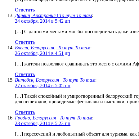
Ответить
Дарвин, Австралия | То тут То там
:
24 октября, 2014 в 5:42 дп
[…] С данными местами мог бы посоперничать даже изве
Ответить
Брест, Белоруссия | То тут То там
:
26 октября, 2014 в 4:51 дп
[…] жители позволяют сравнивать это место с самими Аф
Ответить
Витебск, Белоруссия | То тут То там
:
27 октября, 2014 в 5:05 пп
[…] Такой спокойный и умиротворенный белорусский горо
для пешеходов, проводимые фестивали и выставки, привле
Ответить
Гродно, Белоруссия | То тут То там
:
28 октября, 2014 в 5:23 пп
[…] пересечений и любопытный объект для туризма, как