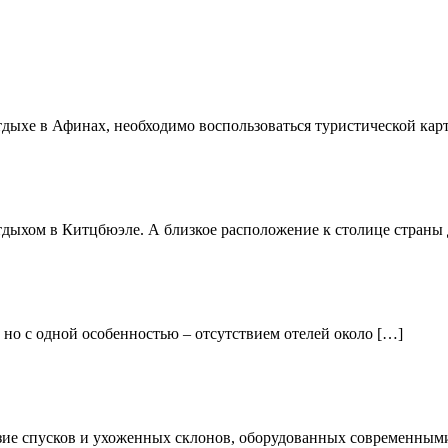
тдыхе в Афинах, необходимо воспользоваться туристической кар
отдыхом в Китцбюэле. А близкое расположение к столице страны 
 но с одной особенностью – отсутствием отелей около […]
разие спусков и ухоженных склонов, оборудованных современны