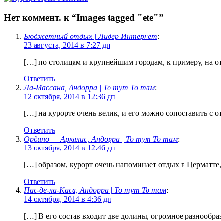
Нет коммент. к “Images tagged "ete"”
Бюджетный отдых | Лидер Интернет
:
23 августа, 2014 в 7:27 дп
[…] по столицам и крупнейшим городам, к примеру, на о
Ответить
Ла-Массана, Андорра | То тут То там
:
12 октября, 2014 в 12:36 дп
[…] на курорте очень велик, и его можно сопоставить с 
Ответить
Ордино — Аркалис, Андорра | То тут То там
:
13 октября, 2014 в 12:46 дп
[…] образом, курорт очень напоминает отдых в Церматте,
Ответить
Пас-де-ла-Каса, Андорра | То тут То там
:
14 октября, 2014 в 4:36 дп
[…] В его состав входит две долины, огромное разнооб