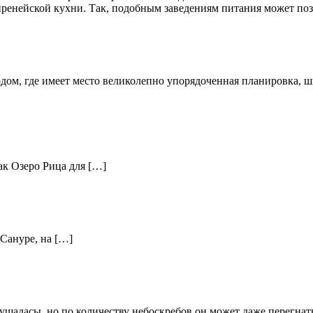
иренейской кухни. Так, подобным заведениям питания может поз
дом, где имеет место великолепно упорядоченная планировка, 
ак Озеро Рица для […]
 Сануре, на […]
ушадасы, но по количеству небоскребов он может даже перегнат