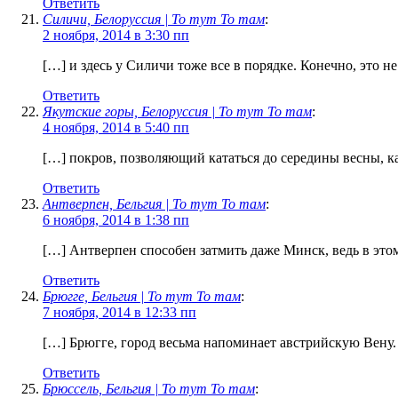
Ответить
Силичи, Белоруссия | То тут То там
:
2 ноября, 2014 в 3:30 пп
[…] и здесь у Силичи тоже все в порядке. Конечно, это 
Ответить
Якутские горы, Белоруссия | То тут То там
:
4 ноября, 2014 в 5:40 пп
[…] покров, позволяющий кататься до середины весны, 
Ответить
Антверпен, Бельгия | То тут То там
:
6 ноября, 2014 в 1:38 пп
[…] Антверпен способен затмить даже Минск, ведь в эт
Ответить
Брюгге, Бельгия | То тут То там
:
7 ноября, 2014 в 12:33 пп
[…] Брюгге, город весьма напоминает австрийскую Вену
Ответить
Брюссель, Бельгия | То тут То там
: