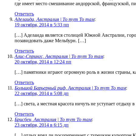
где имеет место смешивание андоррской, французской, п
Ответить
Аделаида, Австралия | То тут То там
:
19 октября, 2014 в 5:33 пп
[…] Аделаида является столицей Южной Австралии, горо
позавидовать даже Мельбурн. […]
Ответить
Алис-Спрингс, Австралия | То тут То там
:
20 октября, 2014 в 12:24 пп
[…] памятники играют огромную роль в жизни страны, к
Ответить
Большой Барьерный риф, Австралия | То тут То там
:
22 октября, 2014 в 5:08 дп
[…] света, а местная красота ничуть не уступает отдыху в
Ответить
Брисбен, Австралия | То тут То там
:
23 октября, 2014 в 6:15 дп
[…] отдых вряд ли посоперничает с турецким курортом К