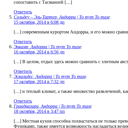
сопоставить с Тасманией […]
Ответить
Сольдеу – Эль-Тартер, Андорра | То тут То там
:
15 октября, 2014 в 6:08 дп
[…] современным курортом Андорры, и его можно сравни
Ответить
Энкамп, Андорра | То тут То там
:
16 октября, 2014 в 6:56 дп
[…] В целом, отдых здесь можно сравнить с элитным ав
Ответить
Эскальдес, Андорра | То тут То там
:
17 октября, 2014 в 7:32 дп
[…] и теплый климат, а также множество развлечений, к
Ответить
Грандвалира, Андорра | То тут То там
:
18 октября, 2014 в 3:47 пп
[…] Местная кухня способна похвастаться не только пре
Фуникамп, также имеется возможность насладиться велик