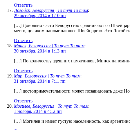
Ответить
Логойск, Белоруссия | То тут То там
:
29 октября, 2014 в 1:10 пп
[…] Довольно часто Белоруссию сравнивают со Швейцарие
место, целиком напоминающее Швейцарию. Это Логойск,
Ответить
Минск, Белоруссия | То тут То там
:
30 октября, 2014 в 1:13 пп
[…] По количеству здешних памятников, Минск напомин
Ответить
Мир, Белоруссия | То тут То там
:
31 октября, 2014 в 7:11 пп
[…] достопримечательности может позавидовать даже Но
Ответить
Могилев, Белоруссия | То тут То там
:
1 ноября, 2014 в 4:12 пп
[…] Могилев и имеет густую населенность, как аргентин