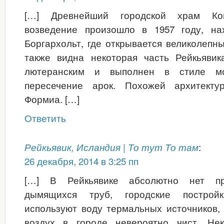
[…] Древнейший городской храм Копа
возведение произошло в 1957 году, на
Боргархольт, где открывается великолепны
также видна некоторая часть Рейкьявик
лютеранским и выполнен в стиле мо
пересечение арок. Похожей архитекту
Формиа. […]
Ответить
:
Рейкьявик, Исландия | То тут То там
26 декабря, 2014 в 3:25 пп
[…] В Рейкьявике абсолютно нет п
дымящихся труб, городские построй
используют воду термальных источников,
воздух в городе невероятно чист. Нек