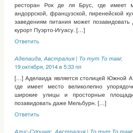
ресторан Рок де ля Брус, где имеет 
андоррской, французской, пиренейской ку
заведениям питания может позавидовать 
курорт Пуэрто-Игуасу. […]
Ответить
:
Аделаида, Австралия | То тут То там
19 октября, 2014 в 5:33 пп
[…] Аделаида является столицей Южной А
где имеет место великолепно упорядоч
широкие улицы и просторные площади
позавидовать даже Мельбурн. […]
Ответить
Алис-Спрингс, Австралия | То тут То там