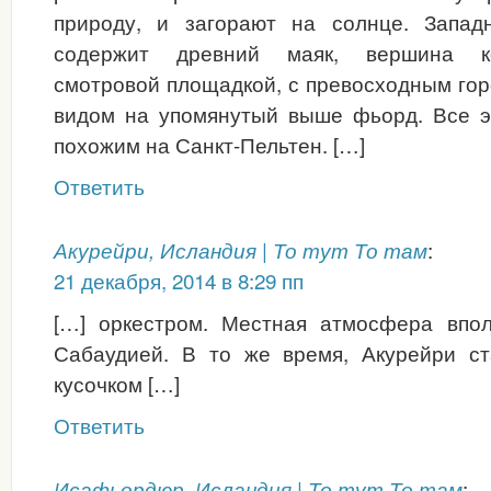
природу, и загорают на солнце. Запад
содержит древний маяк, вершина ко
смотровой площадкой, с превосходным го
видом на упомянутый выше фьорд. Все э
похожим на Санкт-Пельтен. […]
Ответить
:
Акурейри, Исландия | То тут То там
21 декабря, 2014 в 8:29 пп
[…] оркестром. Местная атмосфера впо
Сабаудией. В то же время, Акурейри с
кусочком […]
Ответить
:
Исафьордюр, Исландия | То тут То там