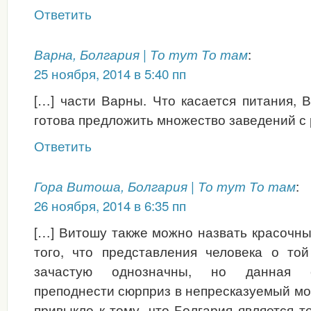
Ответить
:
Варна, Болгария | То тут То там
25 ноября, 2014 в 5:40 пп
[…] части Варны. Что касается питания, В
готова предложить множество заведений с 
Ответить
:
Гора Витоша, Болгария | То тут То там
26 ноября, 2014 в 6:35 пп
[…] Витошу также можно назвать красочн
того, что представления человека о то
зачастую однозначны, но данная 
преподнести сюрприз в непресказуемый м
привыкло к тому, что Болгария является т