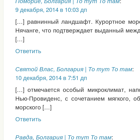
:
Поморие, Болгария | То тут То там
9 декабря, 2014 в 10:03 дп
[…] равнинный ландшафт. Курортное море
Нячанге, что подтверждает выданный меж
[…]
Ответить
:
Святой Влас, Болгария | То тут То там
10 декабря, 2014 в 7:51 дп
[…] отмечается особый микроклимат, на
Нью-Провиденс, с сочетанием мягкого, о
морского […]
Ответить
:
Равда, Болгария | То тут То там