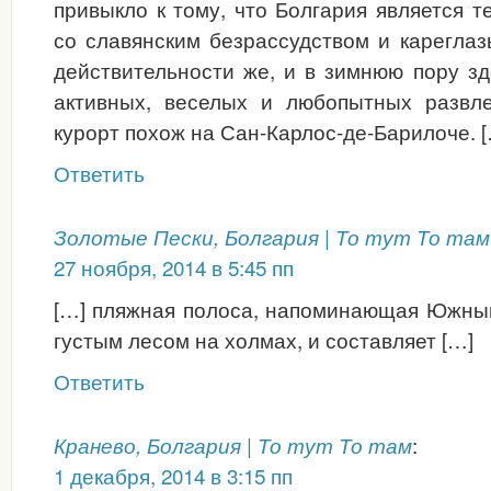
привыкло к тому, что Болгария является т
со славянским безрассудством и карегла
действительности же, и в зимнюю пору з
активных, веселых и любопытных развл
курорт похож на Сан-Карлос-де-Барилоче. 
Ответить
Золотые Пески, Болгария | То тут То там
27 ноября, 2014 в 5:45 пп
[…] пляжная полоса, напоминающая Южный
густым лесом на холмах, и составляет […]
Ответить
:
Кранево, Болгария | То тут То там
1 декабря, 2014 в 3:15 пп