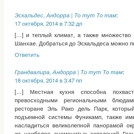
:
Эскальдес, Андорра | То тут То там
17 октября, 2014 в 7:32 дп
[…] и теплый климат, а также множество 
Шанхае. Добраться до Эскальдеса можно п
Ответить
:
Грандвалира, Андорра | То тут То там
18 октября, 2014 в 3:47 пп
[…] Местная кухня способна похваст
превосходными региональными блюдам
ресторане Эль Рако дель Парк, которы
подъемной системы Фуникамп, также им
насладиться великолепной панорамой ок
из наиболее знаменитых заведений Гра