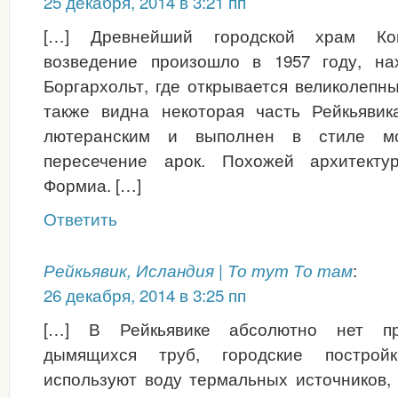
25 декабря, 2014 в 3:21 пп
[…] Древнейший городской храм Копа
возведение произошло в 1957 году, на
Боргархольт, где открывается великолепны
также видна некоторая часть Рейкьявик
лютеранским и выполнен в стиле мо
пересечение арок. Похожей архитекту
Формиа. […]
Ответить
:
Рейкьявик, Исландия | То тут То там
26 декабря, 2014 в 3:25 пп
[…] В Рейкьявике абсолютно нет п
дымящихся труб, городские построй
используют воду термальных источников,